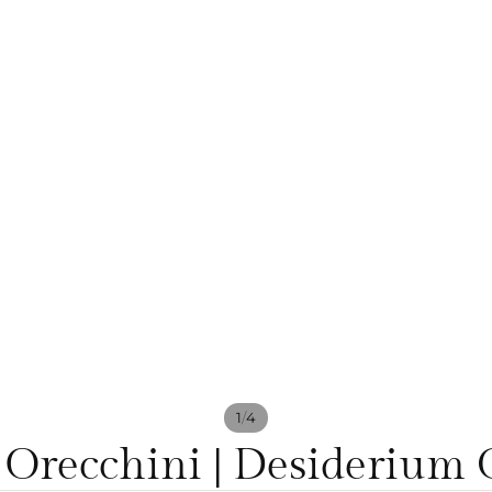
/
1
4
recchini | Desiderium G