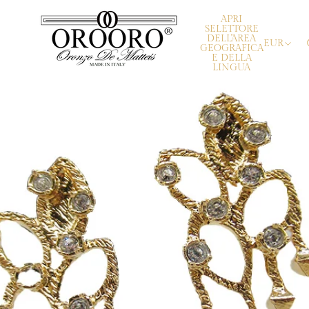
APRI
SELETTORE
DELL'AREA
EUR
GEOGRAFICA
E DELLA
LINGUA