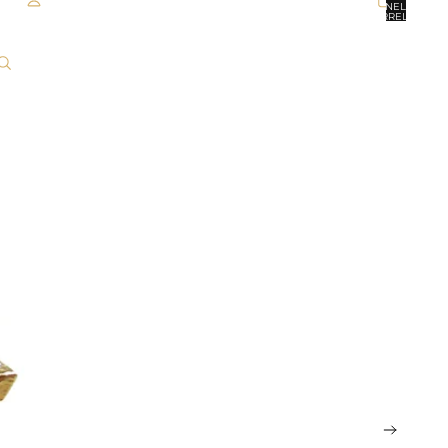
NEL
CARRELLO:
0
ACCOUNT
ALTRE OPZIONI DI ACCESSO
ORDINI
PROFILO