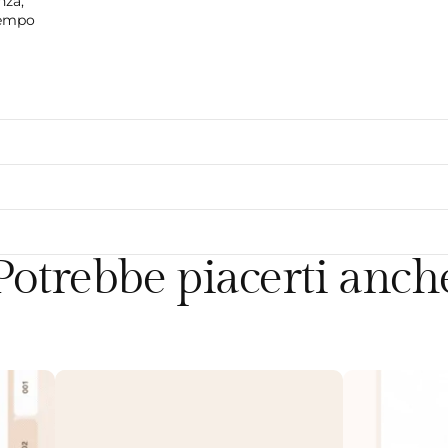
nza,
tempo
Potrebbe piacerti anch