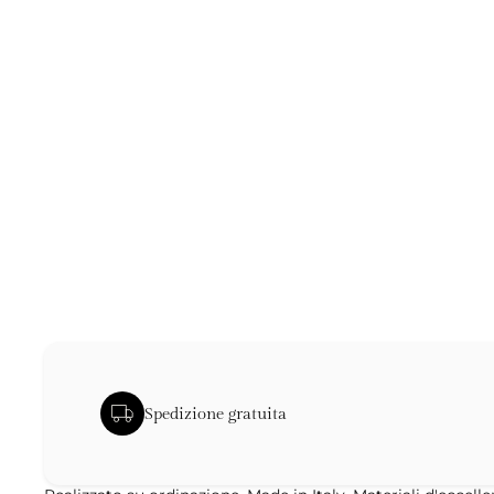
DIVINA | Borsa in Pelle
Nappa e Rettile con
Cristalli Swarovski®
€1.290,00
Scopri
Spedizione gratuita