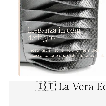
Eleganza in ogni
dettaglio
I nostri gioielli sono più di un semplice
accessorio: sono una dichiarazione di stile
🇮🇹 La Vera Ec