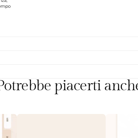
nza,
tempo
Potrebbe piacerti anch