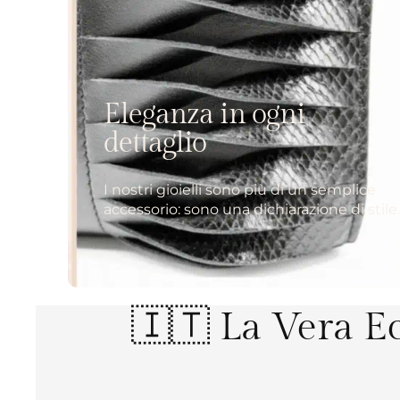
Eleganza in ogni
dettaglio
I nostri gioielli sono più di un semplice
accessorio: sono una dichiarazione di stile
🇮🇹 La Vera Ec