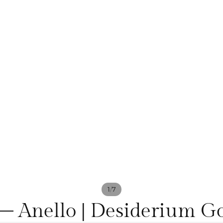
/
1
7
Anello | Desiderium Go