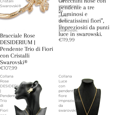
Orecchini Rose con
Cristalli
fiori”,
Swarovski®
impreziositi
pendente a tre
da
“Luminosi e
punti
delicatissimi fiori”,
luce
in
impreziositi da punti
swarowski.
luce in swarowski.
Bracciale Rose
€119,99
DESIDERIUM |
Pendente Trio di Fiori
con Cristalli
Swarovski®
€107,99
Collana
Collana
Rose
Luce
DESIDERIUM
con
|
pendente
Pendente
fiore
Trio
impreziosito
di
da
Fiori
swarovski