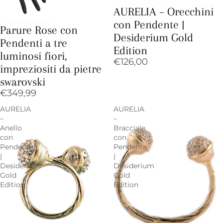
AURELIA – Orecchini
con Pendente |
Parure Rose con
Desiderium Gold
Pendenti a tre
Edition
luminosi fiori,
€126,00
impreziositi da pietre
swarovski
€349,99
AURELIA
AURELIA
–
–
Anello
Bracciale
con
con
Pendente
Pendente
|
|
Desiderium
Desiderium
Gold
Gold
Edition
Edition