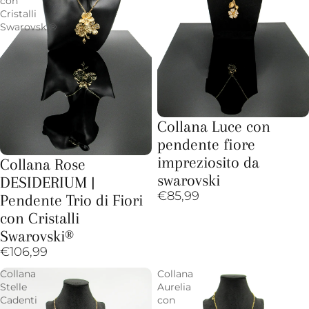
con
Cristalli
Swarovski®
Collana Luce con
pendente fiore
impreziosito da
Collana Rose
swarovski
DESIDERIUM |
€85,99
Pendente Trio di Fiori
con Cristalli
Swarovski®
€106,99
Collana
Collana
Stelle
Aurelia
Cadenti
con