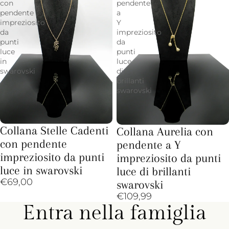
con
pendente
pendente
a
impreziosito
Y
da
impreziosito
punti
da
luce
punti
in
luce
swarovski
di
brillanti
swarovski
Collana Stelle Cadenti
Collana Aurelia con
con pendente
pendente a Y
impreziosito da punti
impreziosito da punti
luce in swarovski
luce di brillanti
€69,00
swarovski
€109,99
Entra nella famiglia