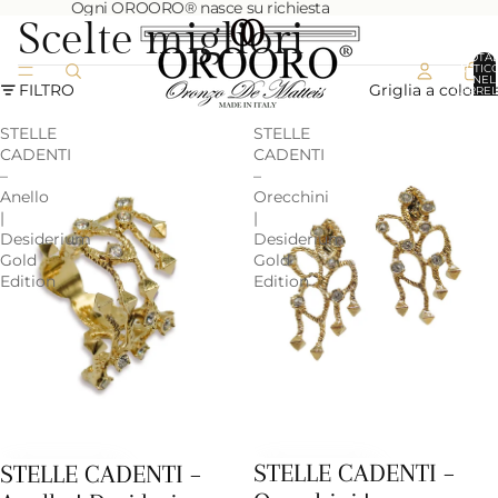
Ogni OROORO® nasce su richiesta
Scelte migliori
TOTA
ARTICO
NEL
FILTRO
Griglia a colonn
CARREL
0
STELLE
STELLE
CADENTI
CADENTI
–
–
Anello
Orecchini
|
|
Desiderium
Desiderium
Gold
Gold
Edition
Edition
STELLE CADENTI –
STELLE CADENTI –