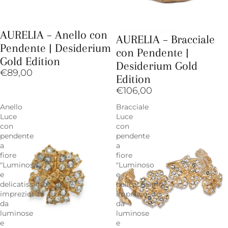
AURELIA – Anello con
AURELIA – Bracciale
Pendente | Desiderium
con Pendente |
Gold Edition
Desiderium Gold
€89,00
Edition
€106,00
Anello
Bracciale
Luce
Luce
con
con
pendente
pendente
a
a
fiore
fiore
"Luminoso
"Luminoso
e
e
delicatissimo"
delicatissimo"
impreziosito
impreziosito
da
da
luminose
luminose
e
e