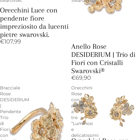
swarovski.
Swarovski®
Orecchini Luce con
pendente fiore
impreziosito da lucenti
pietre swarovski.
€107,99
Anello Rose
DESIDERIUM | Trio di
Fiori con Cristalli
Swarovski®
€69,90
Bracciale
Orecchini
Rose
Rose
DESIDERIUM
con
|
pendente
Pendente
a
Trio
tre
di
“Luminosi
Fiori
e
con
delicatissimi