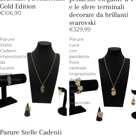
Gold Edition
e le sfere terminali
€106,90
decorate da brillanti
svarovski
€329,99
Parure
Parure
Stelle
Luce
Cadenti
con
impreziosita
pendente
da
fiore
lucenti
centrale
pietre
impreziosito
swarovski
da
punti
luce
in
swarovski.
Parure Stelle Cadenti