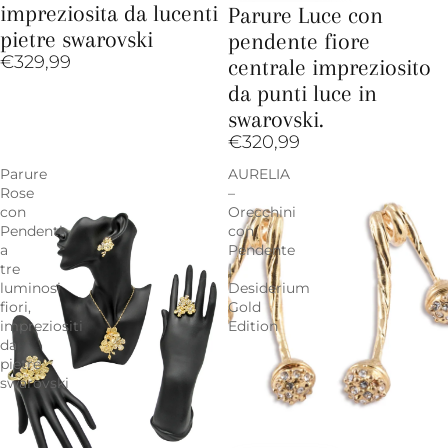
impreziosita da lucenti
Parure Luce con
pietre swarovski
pendente fiore
€329,99
centrale impreziosito
da punti luce in
swarovski.
€320,99
Parure
AURELIA
Rose
–
con
Orecchini
Pendenti
con
a
Pendente
tre
|
luminosi
Desiderium
fiori,
Gold
impreziositi
Edition
da
pietre
swarovski