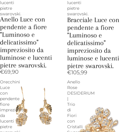
lucenti
lucenti
pietre
pietre
swarovski.
swarovski.
Anello Luce con
Bracciale Luce con
pendente a fiore
pendente a fiore
"Luminoso e
"Luminoso e
delicatissimo"
delicatissimo"
impreziosito da
impreziosito da
luminose e lucenti
luminose e lucenti
pietre swarovski.
pietre swarovski.
€69,90
€105,99
Orecchini
Anello
Luce
Rose
con
DESIDERIUM
pendente
|
fiore
Trio
impreziosito
di
da
Fiori
lucenti
con
pietre
Cristalli